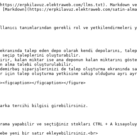
https://erpkilavuz.elektraweb.com/llms.txt). Markdown ve
 [Markdown](https://erpkilavuz.elektraweb.com/satin-alma
llanıcı tanımlarından gerekli rol ve yetkilendirmeleri y
ekranında talep eden depo olarak kendi depolarını, talep
 seçip taleplerini oluşturabilir.

irir, kalan miktar ise ana deponun kalan miktarını göste
n alma talebi oluşturulabilir.

demirbaş siparişlerinizi de talep oluşturma ekranında sa
r için talep oluşturma yetkisine sahip olduğunu ayrı ayr
arka tercihi bilgisi girebilirsiniz.

rama yapabilir ve seçtiğiniz stokları CTRL + A kısayoluy
ebe yeni bir satır ekleyebilirsiniz.<br>
