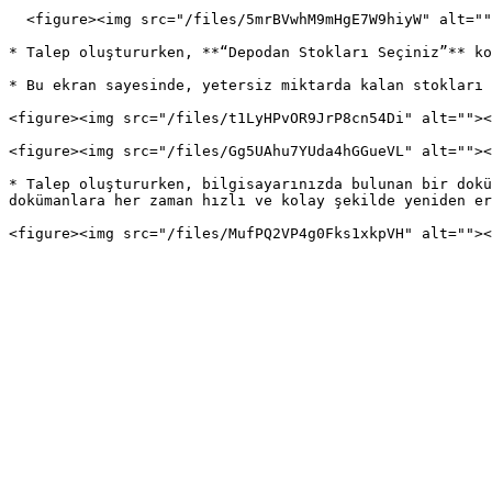
  <figure><img src="/files/5mrBVwhM9mHgE7W9hiyW" alt=""><figcaption></figcaption></figure>

* Talep oluştururken, **“Depodan Stokları Seçiniz”** ko
* Bu ekran sayesinde, yetersiz miktarda kalan stokları 
<figure><img src="/files/t1LyHPvOR9JrP8cn54Di" alt=""><
<figure><img src="/files/Gg5UAhu7YUda4hGGueVL" alt=""><
* Talep oluştururken, bilgisayarınızda bulunan bir dokü
dokümanlara her zaman hızlı ve kolay şekilde yeniden er