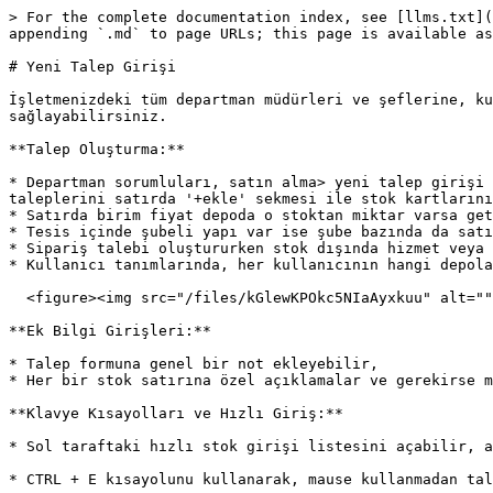
> For the complete documentation index, see [llms.txt](
appending `.md` to page URLs; this page is available as
# Yeni Talep Girişi

İşletmenizdeki tüm departman müdürleri ve şeflerine, ku
sağlayabilirsiniz.

**Talep Oluşturma:**

* Departman sorumluları, satın alma> yeni talep girişi 
taleplerini satırda '+ekle' sekmesi ile stok kartlarını
* Satırda birim fiyat depoda o stoktan miktar varsa get
* Tesis içinde şubeli yapı var ise şube bazında da satı
* Sipariş talebi oluştururken stok dışında hizmet veya 
* Kullanıcı tanımlarında, her kullanıcının hangi depola
  <figure><img src="/files/kGlewKPOkc5NIaAyxkuu" alt=""><figcaption></figcaption></figure>

**Ek Bilgi Girişleri:**

* Talep formuna genel bir not ekleyebilir,

* Her bir stok satırına özel açıklamalar ve gerekirse m
**Klavye Kısayolları ve Hızlı Giriş:**

* Sol taraftaki hızlı stok girişi listesini açabilir, a
* CTRL + E kısayolunu kullanarak, mause kullanmadan tal