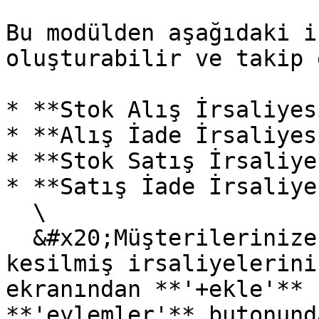
Bu modülden aşağıdaki i
oluşturabilir ve takip 
* **Stok Alış İrsaliyesi
* **Alış İade İrsaliyesi
* **Stok Satış İrsaliyes
* **Satış İade İrsaliye
  \

  &#x20;Müşterilerinize gönderdiğiniz veya 
kesilmiş irsaliyelerini
ekranından **'+ekle'** 
**'eylemler'** butonund