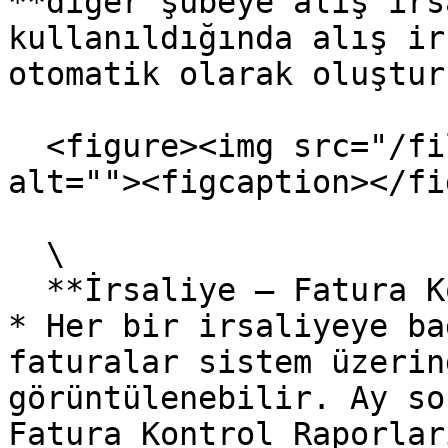
**diğer şubeye alış irs
kullanıldığında alış ir
otomatik olarak oluştur
  <figure><img src="/files/y6vKT1Cm6GFZiJD50eu3" 
alt=""><figcaption></fi
  \

  **İrsaliye – Fatura Kontrol ve Raporlama**

* Her bir irsaliyeye ba
faturalar sistem üzerin
görüntülenebilir. Ay so
Fatura Kontrol Raporlar